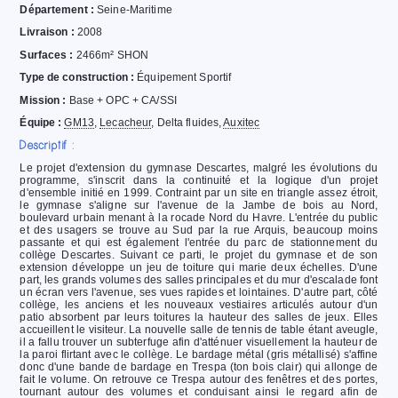
Département :
Seine-Maritime
Livraison :
2008
Surfaces :
2466m² SHON
Type de construction :
Équipement
Sportif
Mission :
Base + OPC + CA/SSI
Équipe :
GM13
,
Lecacheur
, Delta fluides,
Auxitec
Descriptif :
Le projet d'extension du gymnase Descartes, malgré les évolutions du
programme, s'inscrit dans la continuité et la logique d'un projet
d'ensemble initié en 1999. Contraint par un site en triangle assez étroit,
le gymnase s'aligne sur l'avenue de la Jambe de bois au Nord,
boulevard urbain menant à la rocade Nord du Havre. L'entrée du public
et des usagers se trouve au Sud par la rue Arquis, beaucoup moins
passante et qui est également l'entrée du parc de stationnement du
collège Descartes. Suivant ce parti, le projet du gymnase et de son
extension développe un jeu de toiture qui marie deux échelles. D'une
part, les grands volumes des salles principales et du mur d'escalade font
un écran vers l'avenue, ses vues rapides et lointaines. D'autre part, côté
collège, les anciens et les nouveaux vestiaires articulés autour d'un
patio absorbent par leurs toitures la hauteur des salles de jeux. Elles
accueillent le visiteur. La nouvelle salle de tennis de table étant aveugle,
il a fallu trouver un subterfuge afin d'atténuer visuellement la hauteur de
la paroi flirtant avec le collège. Le bardage métal (gris métallisé) s'affine
donc d'une bande de bardage en Trespa (ton bois clair) qui allonge de
fait le volume. On retrouve ce Trespa autour des fenêtres et des portes,
tournant autour des volumes et conduisant ainsi le regard afin de