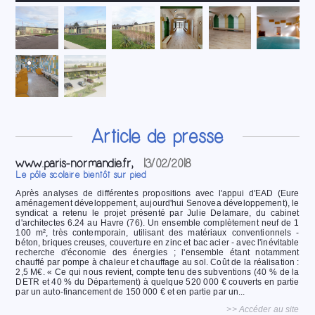
Article de presse
www.paris-normandie.fr,
13/02/2018
Le pôle scolaire bientôt sur pied
Après analyses de différentes propositions avec l'appui d'EAD (Eure
aménagement développement, aujourd'hui Senovea développement), le
syndicat a retenu le projet présenté par Julie Delamare, du cabinet
d'architectes 6.24 au Havre (76). Un ensemble complètement neuf de 1
100 m², très contemporain, utilisant des matériaux conventionnels -
béton, briques creuses, couverture en zinc et bac acier - avec l'inévitable
recherche d'économie des énergies ; l'ensemble étant notamment
chauffé par pompe à chaleur et chauffage au sol. Coût de la réalisation :
2,5 M€. « Ce qui nous revient, compte tenu des subventions (40 % de la
DETR et 40 % du Département) à quelque 520 000 € couverts en partie
par un auto-financement de 150 000 € et en partie par un...
>> Accéder au site