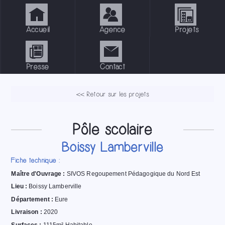
Accueil
Agence
Projets
Presse
Contact
<< Retour sur les projets
Pôle scolaire
Boissy Lamberville
Fiche technique :
Maître d'Ouvrage :
SIVOS Regoupement Pédagogique du Nord Est
Lieu :
Boissy Lamberville
Département :
Eure
Livraison :
2020
Surfaces :
1115m² Habitable