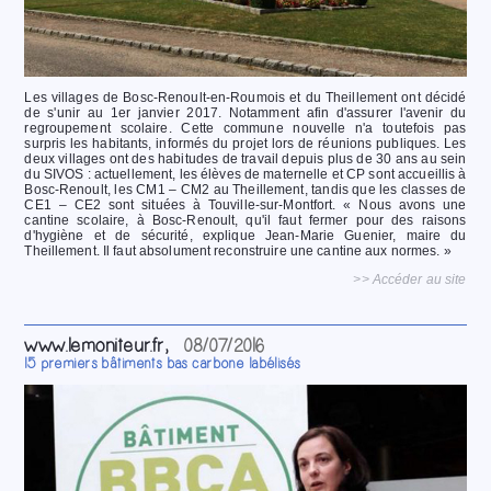
Les villages de Bosc-Renoult-en-Roumois et du Theillement ont décidé
de s'unir au 1er janvier 2017. Notamment afin d'assurer l'avenir du
regroupement scolaire. Cette commune nouvelle n'a toutefois pas
surpris les habitants, informés du projet lors de réunions publiques. Les
deux villages ont des habitudes de travail depuis plus de 30 ans au sein
du SIVOS : actuellement, les élèves de maternelle et CP sont accueillis à
Bosc-Renoult, les CM1 – CM2 au Theillement, tandis que les classes de
CE1 – CE2 sont situées à Touville-sur-Montfort. « Nous avons une
cantine scolaire, à Bosc-Renoult, qu'il faut fermer pour des raisons
d'hygiène et de sécurité, explique Jean-Marie Guenier, maire du
Theillement. Il faut absolument reconstruire une cantine aux normes. »
>> Accéder au site
www.lemoniteur.fr,
08/07/2016
15 premiers bâtiments bas carbone labélisés