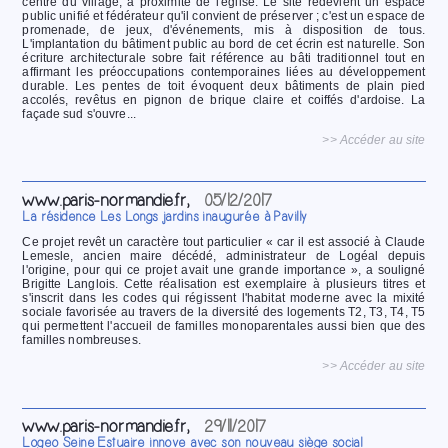
centre du village, à proximité de l'église. Le site redevient un espace
public unifié et fédérateur qu'il convient de préserver ; c'est un espace de
promenade, de jeux, d'événements, mis à disposition de tous.
L'implantation du bâtiment public au bord de cet écrin est naturelle. Son
écriture architecturale sobre fait référence au bâti traditionnel tout en
affirmant les préoccupations contemporaines liées au développement
durable. Les pentes de toit évoquent deux bâtiments de plain pied
accolés, revêtus en pignon de brique claire et coiffés d'ardoise. La
façade sud s'ouvre...
>> Accéder au site
www.paris-normandie.fr,
05/12/2017
La résidence Les Longs jardins inaugurée à Pavilly
Ce projet revêt un caractère tout particulier « car il est associé à Claude
Lemesle, ancien maire décédé, administrateur de Logéal depuis
l'origine, pour qui ce projet avait une grande importance », a souligné
Brigitte Langlois. Cette réalisation est exemplaire à plusieurs titres et
s'inscrit dans les codes qui régissent l'habitat moderne avec la mixité
sociale favorisée au travers de la diversité des logements T2, T3, T4, T5
qui permettent l'accueil de familles monoparentales aussi bien que des
familles nombreuses.
>> Accéder au site
www.paris-normandie.fr,
29/11/2017
Logeo Seine Estuaire innove avec son nouveau siège social