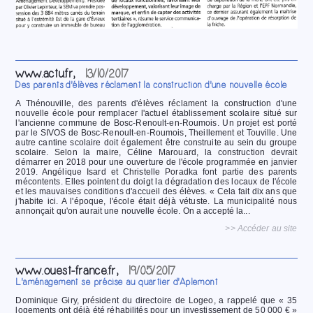
www.actu.fr,
13/10/2017
Des parents d'élèves réclament la construction d'une nouvelle école
A Thénouville, des parents d'élèves réclament la construction d'une
nouvelle école pour remplacer l'actuel établissement scolaire situé sur
l'ancienne commune de Bosc-Renoult-en-Roumois. Un projet est porté
par le SIVOS de Bosc-Renoult-en-Roumois, Theillement et Touville. Une
autre cantine scolaire doit également être construite au sein du groupe
scolaire. Selon la maire, Céline Marouard, la construction devrait
démarrer en 2018 pour une ouverture de l'école programmée en janvier
2019. Angélique Isard et Christelle Poradka font partie des parents
mécontents. Elles pointent du doigt la dégradation des locaux de l'école
et les mauvaises conditions d'accueil des élèves. « Cela fait dix ans que
j'habite ici. A l'époque, l'école était déjà vétuste. La municipalité nous
annonçait qu'on aurait une nouvelle école. On a accepté la...
>> Accéder au site
www.ouest-france.fr,
19/05/2017
L'aménagement se précise au quartier d'Aplemont
Dominique Giry, président du directoire de Logeo, a rappelé que « 35
logements ont déjà été réhabilités pour un investissement de 50 000 € »