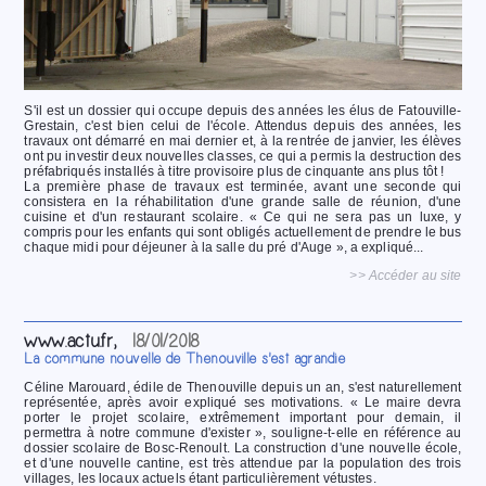
S'il est un dossier qui occupe depuis des années les élus de Fatouville-
Grestain, c'est bien celui de l'école. Attendus depuis des années, les
travaux ont démarré en mai dernier et, à la rentrée de janvier, les élèves
ont pu investir deux nouvelles classes, ce qui a permis la destruction des
préfabriqués installés à titre provisoire plus de cinquante ans plus tôt !
La première phase de travaux est terminée, avant une seconde qui
consistera en la réhabilitation d'une grande salle de réunion, d'une
cuisine et d'un restaurant scolaire. « Ce qui ne sera pas un luxe, y
compris pour les enfants qui sont obligés actuellement de prendre le bus
chaque midi pour déjeuner à la salle du pré d'Auge », a expliqué...
>> Accéder au site
www.actu.fr,
18/01/2018
La commune nouvelle de Thenouville s'est agrandie
Céline Marouard, édile de Thenouville depuis un an, s'est naturellement
représentée, après avoir expliqué ses motivations. « Le maire devra
porter le projet scolaire, extrêmement important pour demain, il
permettra à notre commune d'exister », souligne-t-elle en référence au
dossier scolaire de Bosc-Renoult. La construction d'une nouvelle école,
et d'une nouvelle cantine, est très attendue par la population des trois
villages, les locaux actuels étant particulièrement vétustes.