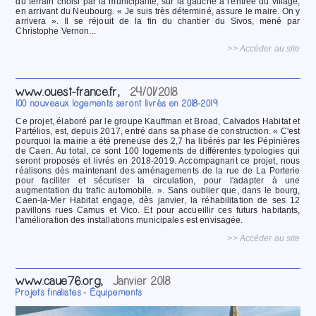
du terrain choisi par la municipalité, sur la gauche à l'entrée du village,
en arrivant du Neubourg. « Je suis très déterminé, assure le maire. On y
arrivera ». Il se réjouit de la fin du chantier du Sivos, mené par
Christophe Vernon...
>> Accéder au site
www.ouest-france.fr,
24/01/2018
100 nouveaux logements seront livrés en 2018-2019
Ce projet, élaboré par le groupe Kauffman et Broad, Calvados Habitat et
Partélios, est, depuis 2017, entré dans sa phase de construction. « C'est
pourquoi la mairie a été preneuse des 2,7 ha libérés par les Pépinières
de Caen. Au total, ce sont 100 logements de différentes typologies qui
seront proposés et livrés en 2018-2019. Accompagnant ce projet, nous
réalisons dès maintenant des aménagements de la rue de La Porterie
pour faciliter et sécuriser la circulation, pour l'adapter à une
augmentation du trafic automobile. ». Sans oublier que, dans le bourg,
Caen-la-Mer Habitat engage, dès janvier, la réhabilitation de ses 12
pavillons rues Camus et Vico. Et pour accueillir ces futurs habitants,
l'amélioration des installations municipales est envisagée.
>> Accéder au site
www.caue76.org,
Janvier 2018
Projets finalistes - Équipements