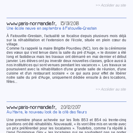
>> Accéder au site
www.paris-normandie.fr,
15/01/2018
Une école neuve en septembre à Fatouville-Grestain
À Fatouville-Grestain, l'actualité se focalise depuis plusieurs mois déjà
sur la réhabilitation et l'extension de l'école, située en plein cœur du
village.
Comme l'a rappelé la maire Brigitte Pourdieu (NC), lors de la cérémonie
des vœux qui s‘est tenue dans la salle du pré d'Auge, « le dossier a été
long et fastidieux mais les travaux ont démarré en mai dernier et début
janvier. Les élèves ont pu investir deux nouvelles classes, grâce aussi à
nos institutrices qui sont venues pendant les vacances ». Les travaux se
poursuivent avec la réhabilitation d'une grande salle de réunion, d'une
cuisine et d'un restaurant scolaire « ce qui aura pour effet de libérer
notre salle du pré d'Auge, uniquement dédiée ensuite à des locations,
fêtes...
>> Accéder au site
www.paris-normandie.fr,
20/12/2017
Au Havre, le nouveau look de la cité des fleurs
Une première phase achevée sur les îlots B53 et B54 où trente-cinq
pavillons ont été réhabilités. Nouveauté, « ils vont être mis en vente avec
un prix préférentiel pour les locataires ». Toutefois, comme l'a répété à
l'envi Dominique Giry « les locataires qui ne souhaitent pas se porter