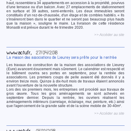
haut, rassemblera 34 appartements en accession à la propriété, pourvus
d'une terrasse ou d'un balcon. Avec 27 emplacements de stationnement
en surface et 39 autres, semi-enterrés. Les deux immeubles seront
constitués d'un rez-de-chaussée, d'un étage et de combles habités. « Ils
s'inséreront bien dans le quartier et ne seront pas beaucoup plus hauts
que la maison », souligne le maire. La livraison de cette résidence
Monastii est prévue durant le 4e trimestre 2020.
>> Accéder au site
www.actu.fr,
27/04/2018
La maison des associations de Lieurey sera prête pour la rentrée
Les travaux de construction de la maison des associations de Lieurey
(Eure) avancent doucement mais sûrement. Le calendrier est respecté et
le bâtiment ouvrira ses portes en septembre, pour la rentrée des
associations. Les premiers coups de pelle avaient été donnés il y a
environ treize mois. Quinze à dix-huit mois de travaux étaient annoncés
avant l'ouverture de la nouvelle structure.
Lors des six premiers mois, les entreprises ont procédé aux travaux de
gros œuvre. Tous les gros aménagements se sont achevés en
septembre dernier. Depuis la rentrée, les ouvriers réalisent les
aménagements intérieurs (carrelage, éclairage, mur, peinture, etc.) ainsi
que l'agencement de la grande salle et de la scène mobile de 30-40m².
>> Accéder au site