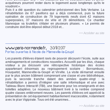
acquéreurs pourront rester dans le logement aussi longtemps qu'ils le
voudront ».
Puis il a été question du calendrier prévisionnel des îlots Verlaine. La
réhabilitation de 67 pavillons qui a déjà commencé, puis la future
opération de construction de 79 logements neufs dont 42 maisons
superposées, 37 maisons de ville et 28 démolitions. Ce chantier
titanesque va toutefois s'étaler en plusieurs phases. « Le permis de
construire doit être déposé début 2018 et...
>> Accéder au site
www.paris-normandie.fr,
30/11/2017
Portes ouvertes à l'école de Manneville-la-Goupil
Les parents d'élèves étaient ravis de pouvoir découvrir l'école, suite aux
aménagements et constructions nouvelles. Accueilli par les élus, chaque
visiteur a pu découvrir une rétrospective historique des écoles
appartenant désormais au regroupement scolaire : Bornambusc,
Houquetot, Manneville-la-Goupil et Virville. La visite démarrait ensuite
par le plus ancien bâtiment comprenant une classe et une bibliothèque,
puis la seconde tranche datant des années quatre-vingt : la
réhabilitation a permis d'intégrer une salle informatique et une avec
Tableau Blanc Interactif (TBI), une tisanerie pour les enseignants et des
toilettes adaptées. Le nouveau bâtiment livré à la rentrée comprend
quatre classes entièrement neuves. Les parents d'élèves ont apprécié la
présentation de cet équipement habituellement inaccessible, notamment
avec le plan Vigipirate. Tous ont été unanimes...
>> Accéder au site