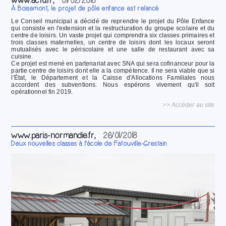
www.actu.fr,
01/02/2018
À Boisemont, le projet de pôle enfance est relancé
Le Conseil municipal a décidé de reprendre le projet du Pôle Enfance
qui consiste en l'extension et la restructuration du groupe scolaire et du
centre de loisirs. Un vaste projet qui comprendra six classes primaires et
trois classes maternelles, un centre de loisirs dont les locaux seront
mutualisés avec le périscolaire et une salle de restaurant avec sa
cuisine.
Ce projet est mené en partenariat avec SNA qui sera cofinanceur pour la
partie centre de loisirs dont elle a la compétence. Il ne sera viable que si
l'État, le Département et la Caisse d'Allocations Familiales nous
accordent des subventions. Nous espérons vivement qu'il soit
opérationnel fin 2019.
>> Accéder au site
www.paris-normandie.fr,
26/01/2018
Deux nouvelles classes à l'école de Fatouville-Grestain