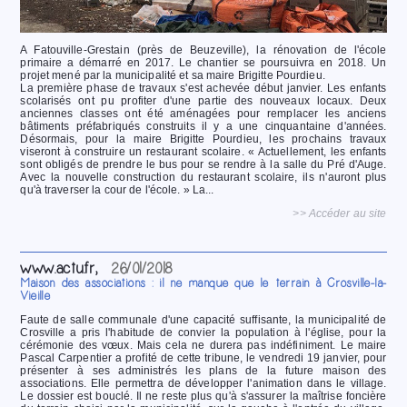
A Fatouville-Grestain (près de Beuzeville), la rénovation de l'école
primaire a démarré en 2017. Le chantier se poursuivra en 2018. Un
projet mené par la municipalité et sa maire Brigitte Pourdieu.
La première phase de travaux s'est achevée début janvier. Les enfants
scolarisés ont pu profiter d'une partie des nouveaux locaux. Deux
anciennes classes ont été aménagées pour remplacer les anciens
bâtiments préfabriqués construits il y a une cinquantaine d'années.
Désormais, pour la maire Brigitte Pourdieu, les prochains travaux
viseront à construire un restaurant scolaire. « Actuellement, les enfants
sont obligés de prendre le bus pour se rendre à la salle du Pré d'Auge.
Avec la nouvelle construction du restaurant scolaire, ils n'auront plus
qu'à traverser la cour de l'école. » La...
>> Accéder au site
www.actu.fr,
26/01/2018
Maison des associations : il ne manque que le terrain à Crosville-la-
Vieille
Faute de salle communale d'une capacité suffisante, la municipalité de
Crosville a pris l'habitude de convier la population à l'église, pour la
cérémonie des vœux. Mais cela ne durera pas indéfiniment. Le maire
Pascal Carpentier a profité de cette tribune, le vendredi 19 janvier, pour
présenter à ses administrés les plans de la future maison des
associations. Elle permettra de développer l'animation dans le village.
Le dossier est bouclé. Il ne reste plus qu'à s'assurer la maîtrise foncière