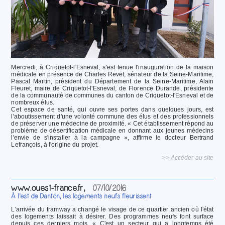
Mercredi, à Criquetot-l'Esneval, s'est tenue l'inauguration de la maison
médicale en présence de Charles Revet, sénateur de la Seine-Maritime,
Pascal Martin, président du Département de la Seine-Maritime, Alain
Fleuret, maire de Criquetot-l'Esneval, de Florence Durande, présidente
de la communauté de communes du canton de Criquetot-l'Esneval et de
nombreux élus.
Cet espace de santé, qui ouvre ses portes dans quelques jours, est
l'aboutissement d'une volonté commune des élus et des professionnels
de préserver une médecine de proximité. « Cet établissement répond au
problème de désertification médicale en donnant aux jeunes médecins
l'envie de s'installer à la campagne », affirme le docteur Bertrand
Lefrançois, à l'origine du projet.
>> Accéder au site
www.ouest-france.fr,
07/10/2016
À l'est de Danton, les logements neufs fleurissent
L'arrivée du tramway a changé le visage de ce quartier ancien où l'état
des logements laissait à désirer. Des programmes neufs font surface
depuis ces derniers mois. « C'est un secteur qui a longtemps été