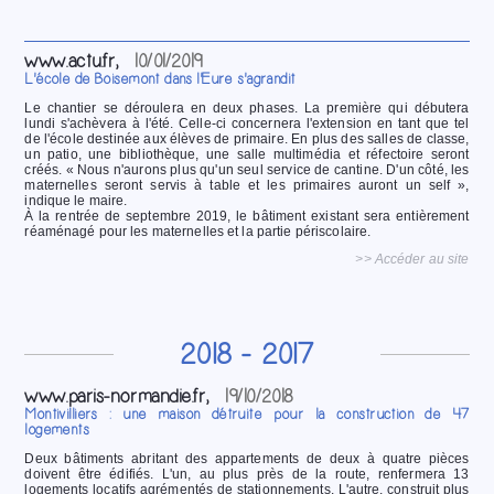
www.actu.fr,
10/01/2019
L'école de Boisemont dans l'Eure s'agrandit
Le chantier se déroulera en deux phases. La première qui débutera
lundi s'achèvera à l'été. Celle-ci concernera l'extension en tant que tel
de l'école destinée aux élèves de primaire. En plus des salles de classe,
un patio, une bibliothèque, une salle multimédia et réfectoire seront
créés. « Nous n'aurons plus qu'un seul service de cantine. D'un côté, les
maternelles seront servis à table et les primaires auront un self »,
indique le maire.
À la rentrée de septembre 2019, le bâtiment existant sera entièrement
réaménagé pour les maternelles et la partie périscolaire.
>> Accéder au site
2018 - 2017
www.paris-normandie.fr,
19/10/2018
Montivilliers : une maison détruite pour la construction de 47
logements
Deux bâtiments abritant des appartements de deux à quatre pièces
doivent être édifiés. L'un, au plus près de la route, renfermera 13
logements locatifs agrémentés de stationnements. L'autre, construit plus