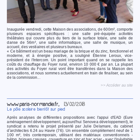
Inaugurée vendredi, cette Maison des associations, de 600m², comporte
plusieurs espaces spécifiques : une salle pré-équipée activités
théâtrales qui couvre plus du tiers de la surface totale, une salle de
danse de 56m², une salle informatique, une salle de musique, un
accueil, des vestiaires et plusieurs bureaux.
« Ce bâtiment est un beau mariage de la brique et du zinc, fonctionnel et
moderne, et à énergie positive, a souligné Étienne Leroux, vice-
président de l'Intercom. Un point important quand on se rappelle les
coûts du chauffage du Foyer rural, environ 10 000 € par an. La plupart
des activités du Foyer rural vont être transférées dans la Maison des
associations, et nous sommes actuellement en train de finaliser, au sein
de la commission...
>> Accéder au site
www.paris-normandie.fr,
13/02/2018
Le pôle scolaire bientôt sur pied
Après analyses de différentes propositions avec l'appui d'EAD (Eure
aménagement développement, aujourd'hui Senovea développement), le
syndicat a retenu le projet présenté par Julie Delamare, du cabinet
d'architectes 6.24 au Havre (76). Un ensemble complètement neuf de 1
100 m², très contemporain, utilisant des matériaux conventionnels -
béton, briques creuses, couverture en zinc et bac acier - avec l'inévitable